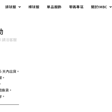
排球服
棒球服
單品服飾
零碼專區
關於IMBC
動
 請洽客服
5 天內出貨。
服。
。
退換貨。
容。