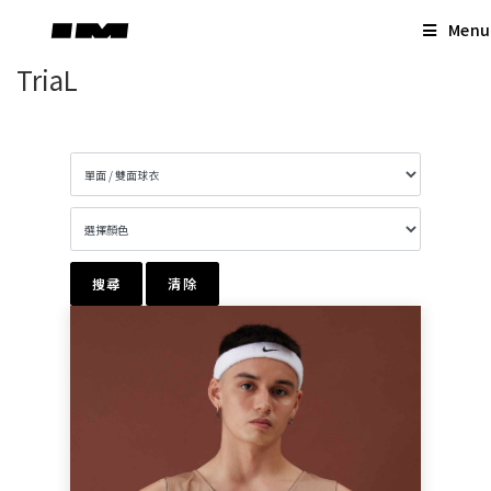
Skip
Menu
to
content
TriaL