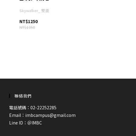
Skywalker_ 雙面
NT$1250
NT$1350
聯絡我們
電話號碼：02-22252285
Email：imbcampus@gmail.com
Line ID：
＠IMBC