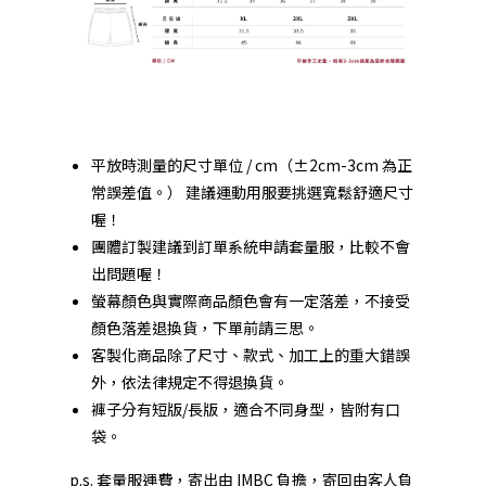
平放時測量的尺寸單位 / cm（±2cm-3cm 為正
常誤差值。） 建議運動用服要挑選寬鬆舒適尺寸
喔！
團體訂製建議到
訂單系統
申請套量服，比較不會
出問題喔！
螢幕顏色與實際商品顏色會有一定落差，不接受
顏色落差退換貨，下單前請三思。
客製化商品除了尺寸、款式、加工上的重大錯誤
外，依法律規定不得退換貨。
褲子分有短版/長版，適合不同身型，皆附有口
袋。
p.s. 套量服運費，寄出由 IMBC 負擔，寄回由客人負