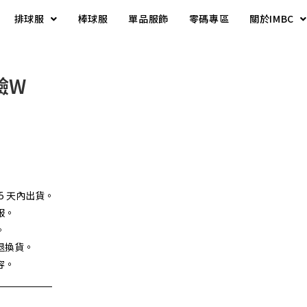
排球服
棒球服
單品服飾
零碼專區
關於IMBC
驗W
5 天內出貨。
服。
。
退換貨。
容。