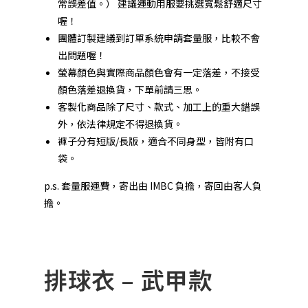
常誤差值。） 建議運動用服要挑選寬鬆舒適尺寸
喔！
團體訂製建議到
訂單系統
申請套量服，比較不會
出問題喔！
螢幕顏色與實際商品顏色會有一定落差，不接受
顏色落差退換貨，下單前請三思。
客製化商品除了尺寸、款式、加工上的重大錯誤
外，依法律規定不得退換貨。
褲子分有短版/長版，適合不同身型，皆附有口
袋。
p.s. 套量服運費，寄出由 IMBC 負擔，寄回由客人負
擔。
排球衣 – 武甲款