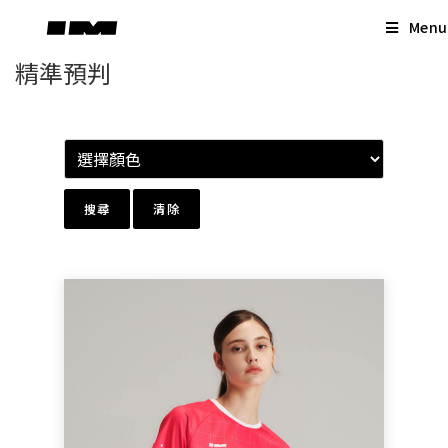
Skip
Menu
to
content
精準預判