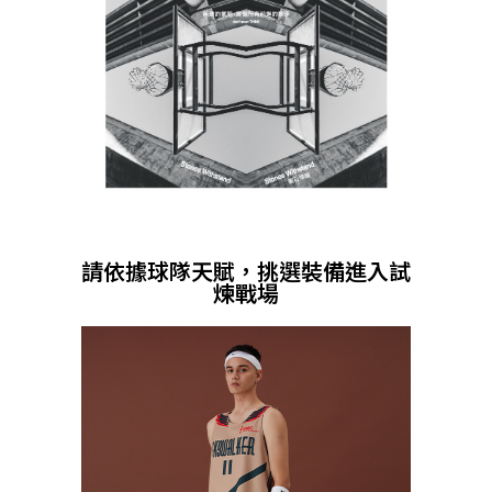
請依據球隊天賦，挑選裝備進入試
煉戰場