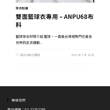
球衣知識
雙面籃球衣專用 – ANPU68布
料
籃球球衣材質介紹 籃球，一直是台灣很熱門也是全
世界的主流運動...
在
留言功能已關閉
2021 年 2 月 25 日
〈雙
面
籃
球
衣
專
用
–
ANPU68
布
料〉
中
聯絡我們
電話號碼：02-22252285