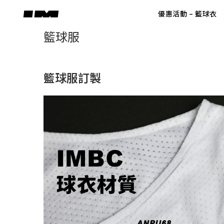
Skip
優惠活動 – 籃球衣
to
content
籃球服
籃球服訂製