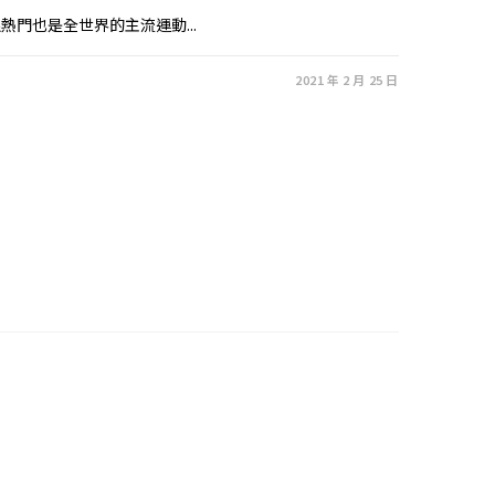
熱門也是全世界的主流運動...
2021 年 2 月 25 日