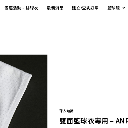
優惠活動 – 排球衣
最新消息
建立/查詢訂單
籃球服
球衣知識
雙面籃球衣專用 – AN