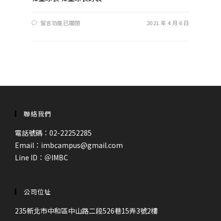
在
留言功能已關閉
2021 年 4 月 6 日
〈紅
土
保
護
傘
棒
球
衣
專
用
–
AEGIS47
布
料〉
聯絡我們
中
電話號碼：02-22252285
Email：imbcampus@gmail.com
Line ID：
＠IMBC
公司位址
235新北市中和區中山路二段526巷15弄3號2樓