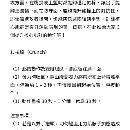
攻方面，在跳投或上籃時都能夠穩定軀幹，讓出手能
夠更流暢。而在防守面，能夠提升碰撞上的對抗性，
即便被進攻者撞開，也能夠快速恢復到平衡。訓練核
心肌群是提升運動表現的第一首選，在此推薦大家 3
個提升核心肌群的動作吧！
1. 捲腹（Crunch）
（1）起始動作為雙腳屈膝，腳底板踩滿平面。
（2）發力時吐氣，經由腹部發力將肩膀和上背帶離平
面，停頓約 1 – 2 秒，再慢慢回到起始位置，重複動
作。
（3）動作重複 30 秒 – 1 分鐘，休息 30 秒。
注意事項：
（1）若是以雙手抱頭，切勿過度用力給脖子加壓造成